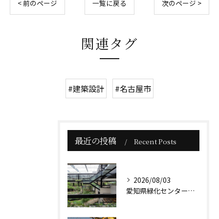
< 前のページ
一覧に戻る
次のページ >
関連タグ
#建築設計
#名古屋市
最近の投稿
Recent Posts
2026/08/03
愛知県緑化センター本館は、贅沢な緑に囲まれた小高い丘に佇んで...