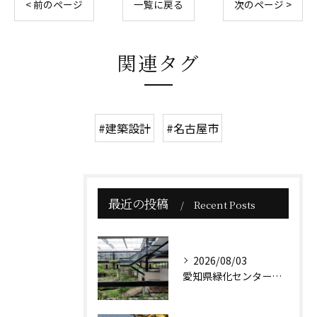
< 前のページ
一覧に戻る
次のページ >
関連タグ
#建築設計
#名古屋市
最近の投稿
Recent Posts
2026/08/03
愛知県緑化センター本館は、贅沢な緑に囲まれた小高い丘に佇んで...